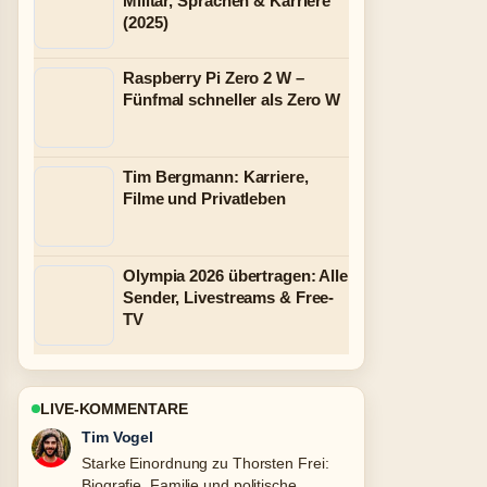
Militär, Sprachen & Karriere
(2025)
Raspberry Pi Zero 2 W –
Fünfmal schneller als Zero W
Tim Bergmann: Karriere,
Filme und Privatleben
Olympia 2026 übertragen: Alle
Sender, Livestreams & Free-
TV
LIVE-KOMMENTARE
Mila Kruger
Verfolge Martin Suter privat: Familie,
Wohnort, Krankheit &#038;... genau –