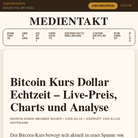
ABONNIEREN
SUCHE
ABONNIEREN
NEUESTE ARTIKEL
MEDIENTAKT
STAR
ÜBE
KO
GESC
DATENSCHUTZ
COOKIE-
RUN
B
TSEI
R
NT
HICH
ERKLÄRUNG
RICHTLINI
DBRI
L
TE
UNS
AK
TE
E
EF
O
T
G
Bitcoin Kurs Dollar
Echtzeit – Live-Preis,
Charts und Analyse
MARVIN SIMON WAGNER BAUER • 2026-04-16 • GEPRUFT VON ELIAS
HOFFMANN
Der Bitcoin-Kurs bewegt sich aktuell in einer Spanne von