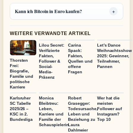
Kann ich Bitcoin in Euro kaufen?
WEITERE VERWANDTE ARTIKEL
Lilou Secret:
Carina
Let’s Dance
Verifizierte
Spack:
Weihnachtsshow
Fakten,
Fakten,
2025: Gewinner,
Thorsten
Follower &
Quellen und
Teilnehmer,
Frei:
Social-
offene
Pannen
Biografie,
Media-
Fragen
Familie und
Präsenz
politische
Karriere
Karlsruher
Monica
Robert
Wer hat die
SC Tabelle
Bleibtreu:
Grasegger:
meisten
2025/26 –
Leben,
Todesursache,
Follower auf
KSC in 2.
Karriere und
Leben und
Instagram?
Bundesliga
Familie der
Beziehung zu
Top 10
Schauspielerin
Laura
Dahlmeier