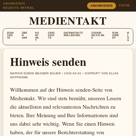
ABONNIEREN
SUCHE
ABONNIEREN
NEUESTE ARTIKEL
MEDIENTAKT
STAR
ÜBE
KO
GESC
DATENSCHUTZ
COOKIE-
RUN
B
TSEI
R
NT
HICH
ERKLÄRUNG
RICHTLINI
DBRI
L
TE
UNS
AK
TE
E
EF
O
T
G
Hinweis senden
MARVIN SIMON WAGNER BAUER • 2026-04-01 • GEPRUFT VON ELIAS
HOFFMANN
Willkommen auf der Hinweis senden-Seite von
Medientakt. Wir sind stets bemüht, unseren Lesern
die aktuellsten und relevantesten Nachrichten zu
bieten. Ihre Meinung und Ihre Informationen sind
uns dabei sehr wichtig. Wenn Sie einen Hinweis
haben, der für unsere Berichterstattung von