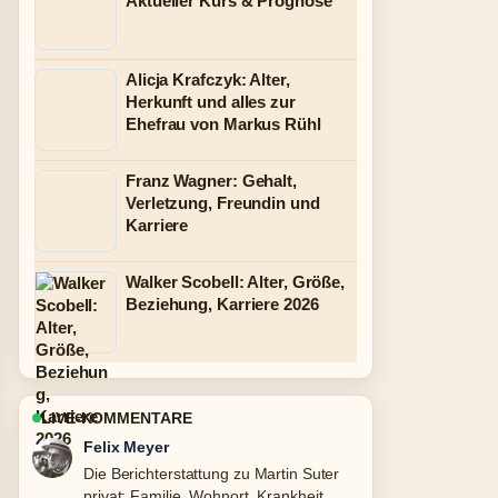
Aktueller Kurs & Prognose
Alicja Krafczyk: Alter,
Herkunft und alles zur
Ehefrau von Markus Rühl
Franz Wagner: Gehalt,
Verletzung, Freundin und
Karriere
Walker Scobell: Alter, Größe,
Beziehung, Karriere 2026
LIVE-KOMMENTARE
Laura Becker
Gute Verifikationsarbeit zu Giuliana
Farfalla: Früherer Name, Karriere,