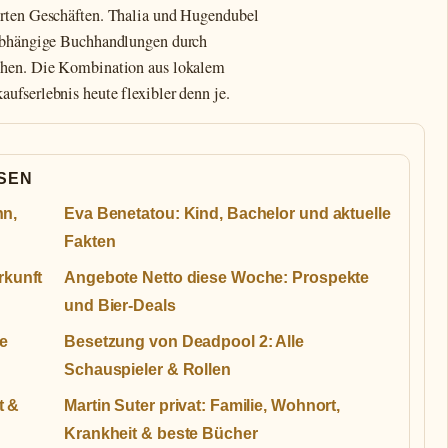
hrten Geschäften. Thalia und Hugendubel
nabhängige Buchhandlungen durch
echen. Die Kombination aus lokalem
ufserlebnis heute flexibler denn je.
SSEN
nn,
Eva Benetatou: Kind, Bachelor und aktuelle
Fakten
rkunft
Angebote Netto diese Woche: Prospekte
und Bier-Deals
ne
Besetzung von Deadpool 2: Alle
Schauspieler & Rollen
t &
Martin Suter privat: Familie, Wohnort,
Krankheit & beste Bücher