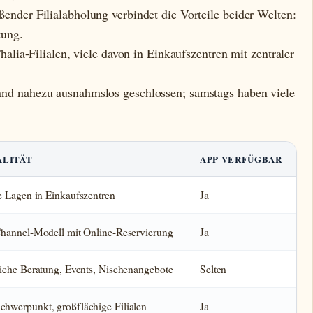
ender Filialabholung verbindet die Vorteile beider Welten:
tung.
Thalia-Filialen, viele davon in Einkaufszentren mit zentraler
and nahezu ausnahmslos geschlossen; samstags haben viele
ALITÄT
APP VERFÜGBAR
e Lagen in Einkaufszentren
Ja
hannel-Modell mit Online-Reservierung
Ja
iche Beratung, Events, Nischenangebote
Selten
hwerpunkt, großflächige Filialen
Ja