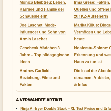
Monica Bleibtreu: Leben,
Irma Grese: Fakten,
Karriere und Familie der
Quellen und offene
Schauspielerin
zur KZ-Aufseherin
Joe Laschet: Mode-
Marika Kilius: Biogra
Influencer und Sohn von
Vermögen und Leb
Armin Laschet
heute
Geschenk Mädchen 3
Nosferatu-Spinne: G
Jahre – Top pädagogische
Erkennung und was
Ideen
Haus zu tun ist
Andrew Garfield:
Die Insel der Abent
Beziehung, Filme und
streamen: Anbieter, 
Fakten
& Infos
4 VERWANDTE ARTIKEL
Ninja Airfryer Double Stack – XL Test Preise und Er