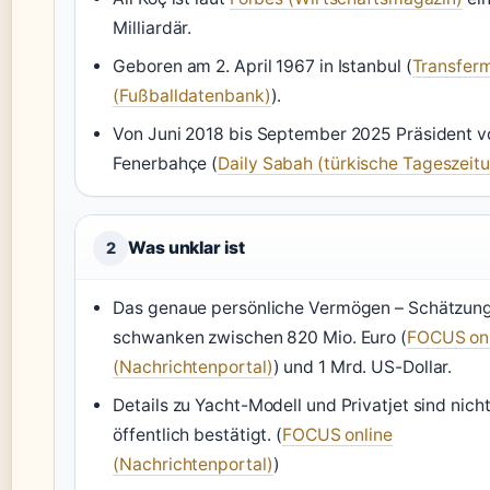
Milliardär.
Geboren am 2. April 1967 in Istanbul (
Transfer
(Fußballdatenbank)
).
Von Juni 2018 bis September 2025 Präsident v
Fenerbahçe (
Daily Sabah (türkische Tageszeit
Was unklar ist
2
Das genaue persönliche Vermögen – Schätzun
schwanken zwischen 820 Mio. Euro (
FOCUS onl
(Nachrichtenportal)
) und 1 Mrd. US-Dollar.
Details zu Yacht-Modell und Privatjet sind nich
öffentlich bestätigt. (
FOCUS online
(Nachrichtenportal)
)