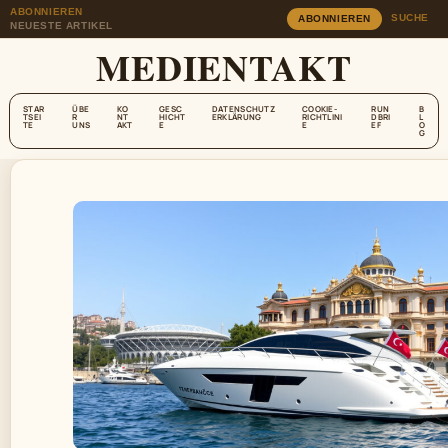
ABONNIEREN
SUCHE
ABONNIEREN
NEUESTE ARTIKEL
MEDIENTAKT
STAR
ÜBE
KO
GESC
DATENSCHUTZ
COOKIE-
RUN
B
TSEI
R
NT
HICHT
ERKLÄRUNG
RICHTLINI
DBRI
L
TE
UNS
AKT
E
E
EF
O
G