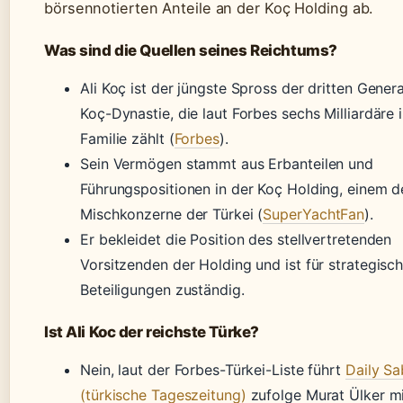
börsennotierten Anteile an der Koç Holding ab.
Was sind die Quellen seines Reichtums?
Ali Koç ist der jüngste Spross der dritten Gener
Koç-Dynastie, die laut Forbes sechs Milliardäre 
Familie zählt (
Forbes
).
Sein Vermögen stammt aus Erbanteilen und
Führungspositionen in der Koç Holding, einem d
Mischkonzerne der Türkei (
SuperYachtFan
).
Er bekleidet die Position des stellvertretenden
Vorsitzenden der Holding und ist für strategisc
Beteiligungen zuständig.
Ist Ali Koc der reichste Türke?
Nein, laut der Forbes-Türkei-Liste führt
Daily S
(türkische Tageszeitung)
zufolge Murat Ülker mi