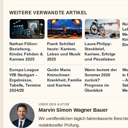
WEITERE VERWANDTE ARTIKEL
Ro
Le
Me
Kri
Nathan Fillion:
Frank Schöbel
Laura Philipp:
Ei
Beziehung,
heute: Karriere,
Steckbrief,
Kinder, Fehden &
Leben und Musik
Karriere, Erfolge
Karriere 2025
2025
und Privatleben
Europa League
Guido Maria
Wann kommt der
Wu
VfB Stuttgart –
Kretschmer:
Sommer 2026
in 
Ergebnisse,
Krankheit, Familie
zurück?
– 
Tabelle, Termine
und Karriere
Prognose im
Sa
2024/25
Überblick
Me
UBER DEN AUTOR
Marvin Simon Wagner Bauer
Wir veröffentlichen täglich faktenbasierte Bericht
redaktioneller Prüfung.