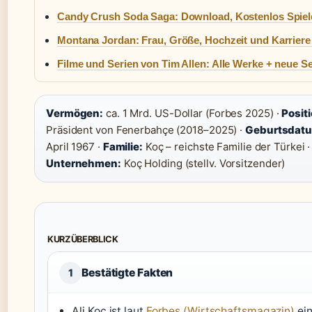
Candy Crush Soda Saga: Download, Kostenlos Spie
Montana Jordan: Frau, Größe, Hochzeit und Karriere
Filme und Serien von Tim Allen: Alle Werke + neue Se
Vermögen:
ca. 1 Mrd. US-Dollar (Forbes 2025) ·
Positi
Präsident von Fenerbahçe (2018–2025) ·
Geburtsdat
April 1967 ·
Familie:
Koç – reichste Familie der Türkei ·
Unternehmen:
Koç Holding (stellv. Vorsitzender)
KURZÜBERBLICK
Bestätigte Fakten
1
Ali Koç ist laut
Forbes (Wirtschaftsmagazin)
ei