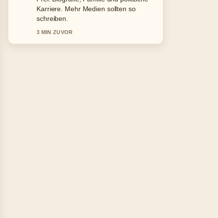
&#038;.... Das ist die klarste
Zusammenfassung, die ich heute
gesehen habe.
5 MIN ZUVOR