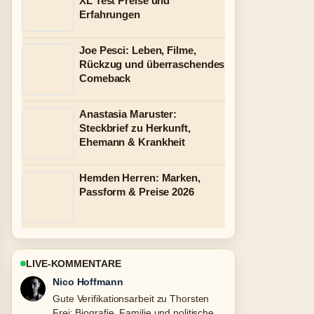
XL Test Preise und
Erfahrungen
Joe Pesci: Leben, Filme,
Rückzug und überraschendes
Comeback
Anastasia Maruster:
Steckbrief zu Herkunft,
Ehemann & Krankheit
Hemden Herren: Marken,
Passform & Preise 2026
LIVE-KOMMENTARE
Hannah Weber
Starke Einordnung zu Martin Suter
privat: Familie, Wohnort, Krankheit