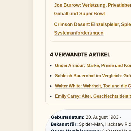
Joe Burrow: Verletzung, Privatlebe
Gehalt und Super Bowl
Crimson Desert: Einzelspieler, Spiel
Systemanforderungen
4 VERWANDTE ARTIKEL
Under Armour: Marke, Preise und Ko
Schleich Bauernhof im Vergleich: Größ
Walter White: Wahrheit, Tod und die 
Emily Carey: Alter, Geschlechtsidentit
Geburtsdatum:
20. August 1983 ·
Bekannt für:
Spider-Man, Hacksaw Ridg