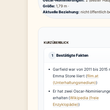
Oscar-Nominierungen:
2 (Bester Haup
Größe:
1,79 m ·
Aktuelle Beziehung:
nicht öffentlich b
KURZÜBERBLICK
Bestätigte Fakten
1
Garfield war von 2011 bis 2015 
Emma Stone liiert (
film.at
(Unterhaltungsmedium)
)
Er hat zwei Oscar-Nominierung
erhalten (
Wikipedia (freie
Enzyklopädie)
)