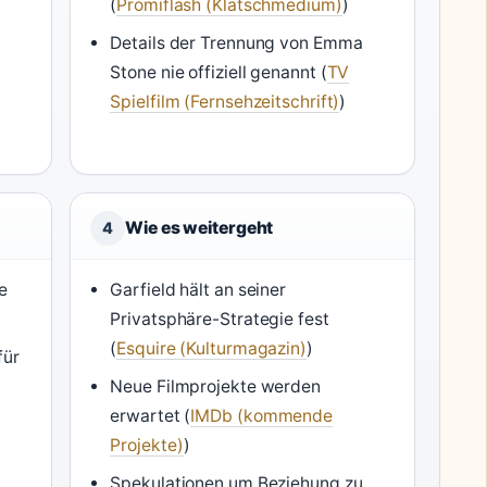
(
Promiflash (Klatschmedium)
)
Details der Trennung von Emma
Stone nie offiziell genannt (
TV
Spielfilm (Fernsehzeitschrift)
)
Wie es weitergeht
4
e
Garfield hält an seiner
Privatsphäre-Strategie fest
(
Esquire (Kulturmagazin)
)
für
Neue Filmprojekte werden
erwartet (
IMDb (kommende
Projekte)
)
Spekulationen um Beziehung zu