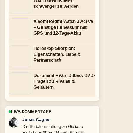
Wahrscheinlichkeit
schwanger zu werden
Xiaomi Redmi Watch 3 Active
– Günstige Fitnessuhr mit
GPS und 12-Tage-Akku
Horoskop Skorpion:
Eigenschaften, Liebe &
Partnerschaft
Dortmund – Ath. Bilbao: BVB-
Fragen zu Rivalen &
Gehältern
LIVE-KOMMENTARE
Lena Schmidt
Gute Verifikationsarbeit zu Thorsten
Frei: Biografie, Familie und politische