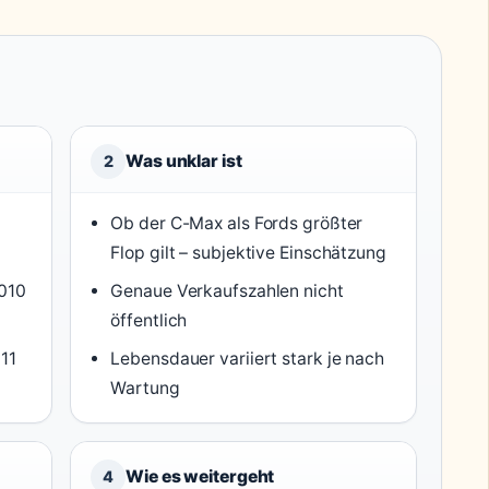
Was unklar ist
2
Ob der C-Max als Fords größter
Flop gilt – subjektive Einschätzung
2010
Genaue Verkaufszahlen nicht
öffentlich
11
Lebensdauer variiert stark je nach
Wartung
Wie es weitergeht
4