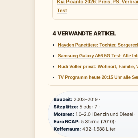
Kia Picanto 2026: Preis, PS, Verbr
Test
4 VERWANDTE ARTIKEL
Hayden Panettiere: Tochter, Sorgerec
Samsung Galaxy A56 5G Test: Alle Info
Rudi Völler privat: Wohnort, Familie,
TV Programm heute 20:15 Uhr alle Se
Bauzeit:
2003–2019 ·
Sitzplätze:
5 oder 7 ·
Motoren:
1.0–2.0 l Benzin und Diesel ·
Euro NCAP:
5 Sterne (2010) ·
Kofferraum:
432–1.688 Liter