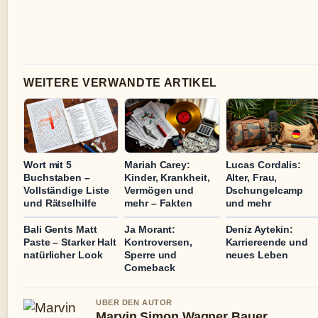
WEITERE VERWANDTE ARTIKEL
Wort mit 5
Mariah Carey:
Lucas Cordalis:
Buchstaben –
Kinder, Krankheit,
Alter, Frau,
Vollständige Liste
Vermögen und
Dschungelcamp
und Rätselhilfe
mehr – Fakten
und mehr
Bali Gents Matt
Ja Morant:
Deniz Aytekin:
Paste – Starker Halt
Kontroversen,
Karriereende und
natürlicher Look
Sperre und
neues Leben
Comeback
UBER DEN AUTOR
Marvin Simon Wagner Bauer