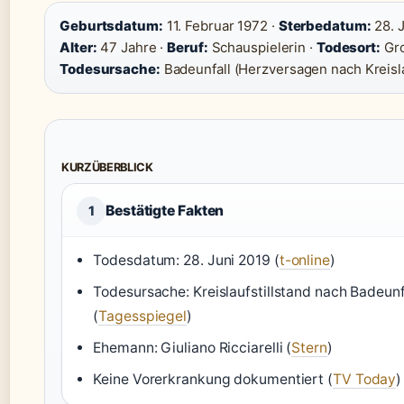
Geburtsdatum:
11. Februar 1972 ·
Sterbedatum:
28. J
Alter:
47 Jahre ·
Beruf:
Schauspielerin ·
Todesort:
Gro
Todesursache:
Badeunfall (Herzversagen nach Kreisla
KURZÜBERBLICK
Bestätigte Fakten
1
Todesdatum: 28. Juni 2019 (
t-online
)
Todesursache: Kreislaufstillstand nach Badeunf
(
Tagesspiegel
)
Ehemann: Giuliano Ricciarelli (
Stern
)
Keine Vorerkrankung dokumentiert (
TV Today
)