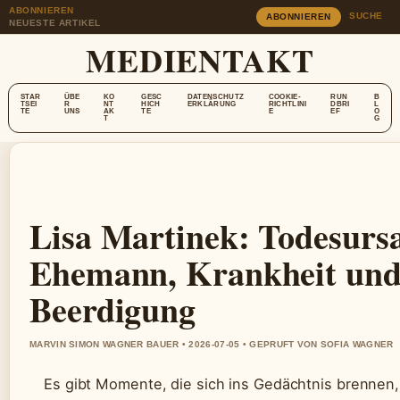
ABONNIEREN
SUCHE
ABONNIEREN
NEUESTE ARTIKEL
MEDIENTAKT
STAR
ÜBE
KO
GESC
DATENSCHUTZ
COOKIE-
RUN
B
TSEI
R
NT
HICH
ERKLÄRUNG
RICHTLINI
DBRI
L
TE
UNS
AK
TE
E
EF
O
T
G
Lisa Martinek: Todesurs
Ehemann, Krankheit un
Beerdigung
MARVIN SIMON WAGNER BAUER • 2026-07-05 • GEPRUFT VON SOFIA WAGNER
Es gibt Momente, die sich ins Gedächtnis brenne