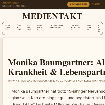
ABONNIEREN
SUCHE
ABONNIEREN
NEUESTE ARTIKEL
MEDIENTAKT
STAR
ÜBE
KO
GESC
DATENSCHUTZ
COOKIE-
RUN
B
TSEI
R
NT
HICHT
ERKLÄRUNG
RICHTLINI
DBRI
L
TE
UNS
AKT
E
E
EF
O
G
Monika Baumgartner: Alt
Krankheit & Lebenspart
MARVIN SIMON WAGNER BAUER • 2026-06-21 • GEPRUFT VON ELIAS HOFFMAN
Monika Baumgartner hat trotz 15-jähriger Nervens
glanzvolle Karriere hingelegt – und begeistert als 
„Bergdoktor“ bis heute Millionen Zuschauer. Dieses 