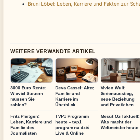
Bruni Löbel: Leben, Karriere und Fakten zur Sch
WEITERE VERWANDTE ARTIKEL
3000 Euro Rente:
Deva Cassel: Alter,
Vivien Wulf:
Wieviel Steuern
Familie und
Serienausstieg,
müssen Sie
Karriere im
neue Beziehung
zahlen?
Überblick
und Privatleben
Fritz Pleitgen:
TVP1 Programm
Mesut Özil aktuell:
Leben, Karriere und
heute – tvp1
Was macht der
Familie des
program na dziś
Weltmeister heute
Journalisten
Live & Online