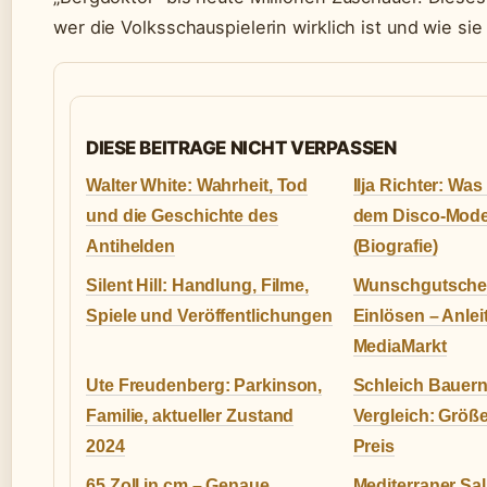
wer die Volksschauspielerin wirklich ist und wie si
DIESE BEITRAGE NICHT VERPASSEN
Walter White: Wahrheit, Tod
Ilja Richter: Wa
und die Geschichte des
dem Disco-Mode
Antihelden
(Biografie)
Silent Hill: Handlung, Filme,
Wunschgutschein
Spiele und Veröffentlichungen
Einlösen – Anle
MediaMarkt
Ute Freudenberg: Parkinson,
Schleich Bauern
Familie, aktueller Zustand
Vergleich: Größe,
2024
Preis
65 Zoll in cm – Genaue
Mediterraner Sal