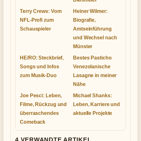
Terry Crews: Vom
Heiner Wilmer:
NFL-Profi zum
Biografie,
Schauspieler
Amtseinführung
und Wechsel nach
Münster
HE/RO: Steckbrief,
Bestes Pasticho
Songs und Infos
Venezolanische
zum Musik-Duo
Lasagne in meiner
Nähe
Joe Pesci: Leben,
Michael Shanks:
Filme, Rückzug und
Leben, Karriere und
überraschendes
aktuelle Projekte
Comeback
4 VERWANDTE ARTIKEL