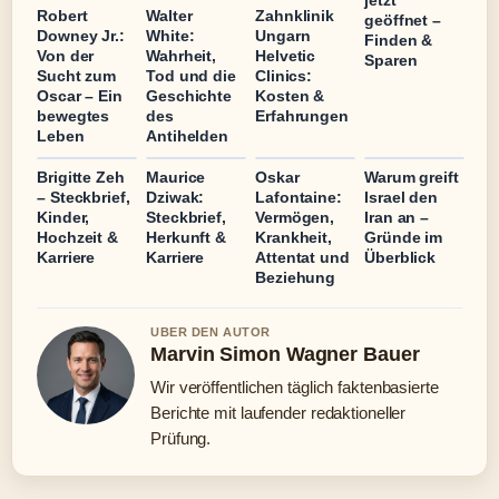
jetzt
Robert
Walter
Zahnklinik
geöffnet –
Downey Jr.:
White:
Ungarn
Finden &
Von der
Wahrheit,
Helvetic
Sparen
Sucht zum
Tod und die
Clinics:
Oscar – Ein
Geschichte
Kosten &
bewegtes
des
Erfahrungen
Leben
Antihelden
Brigitte Zeh
Maurice
Oskar
Warum greift
– Steckbrief,
Dziwak:
Lafontaine:
Israel den
Kinder,
Steckbrief,
Vermögen,
Iran an –
Hochzeit &
Herkunft &
Krankheit,
Gründe im
Karriere
Karriere
Attentat und
Überblick
Beziehung
UBER DEN AUTOR
Marvin Simon Wagner Bauer
Wir veröffentlichen täglich faktenbasierte
Berichte mit laufender redaktioneller
Prüfung.