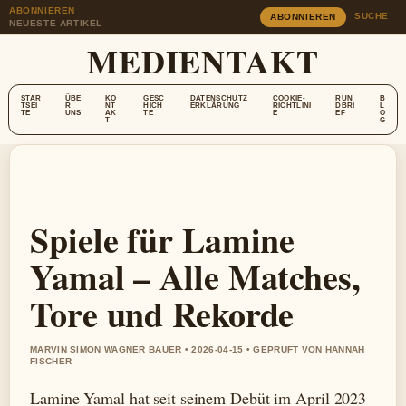
ABONNIEREN
SUCHE
ABONNIEREN
NEUESTE ARTIKEL
MEDIENTAKT
STAR
ÜBE
KO
GESC
DATENSCHUTZ
COOKIE-
RUN
B
TSEI
R
NT
HICH
ERKLÄRUNG
RICHTLINI
DBRI
L
TE
UNS
AK
TE
E
EF
O
T
G
Spiele für Lamine
Yamal – Alle Matches,
Tore und Rekorde
MARVIN SIMON WAGNER BAUER • 2026-04-15 • GEPRUFT VON HANNAH
FISCHER
Lamine Yamal hat seit seinem Debüt im April 2023