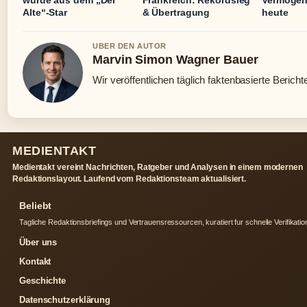
wurde aus dem „Der
Frankreich: Rekordsieg
Vermögen
Alte“-Star
& Übertragung
heute
UBER DEN AUTOR
Marvin Simon Wagner Bauer
Wir veröffentlichen täglich faktenbasierte Bericht
MEDIENTAKT
Medientakt vereint Nachrichten, Ratgeber und Analysen in einem modernen
Redaktionslayout. Laufend vom Redaktionsteam aktualisiert.
Beliebt
Tagliche Redaktionsbriefings und Vertrauensressourcen, kuratiert fur schnelle Verifikatio
Über uns
Kontakt
Geschichte
Datenschutzerklärung