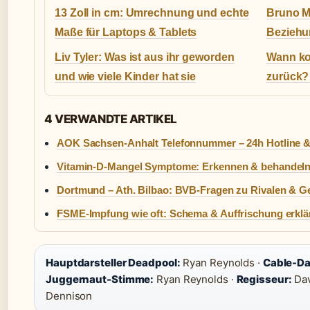
13 Zoll in cm: Umrechnung und echte
Bruno M
Maße für Laptops & Tablets
Beziehu
Liv Tyler: Was ist aus ihr geworden
Wann ko
und wie viele Kinder hat sie
zurück?
4 VERWANDTE ARTIKEL
AOK Sachsen-Anhalt Telefonnummer – 24h Hotline &
Vitamin-D-Mangel Symptome: Erkennen & behandel
Dortmund – Ath. Bilbao: BVB-Fragen zu Rivalen & G
FSME-Impfung wie oft: Schema & Auffrischung erklä
Hauptdarsteller Deadpool:
Ryan Reynolds ·
Cable-Dar
Juggernaut-Stimme:
Ryan Reynolds ·
Regisseur:
Dav
Dennison