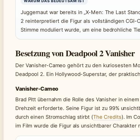
WARUM DAS BEDEUTSAM IST
Juggernaut war bereits in „X-Men: The Last Stan
2 reinterpretiert die Figur als vollständigen CGI
Stimme moduliert wurde, um eine bedrohliche Ti
Besetzung von Deadpool 2 Vanisher
Der Vanisher-Cameo gehört zu den kuriosesten M
Deadpool 2. Ein Hollywood-Superstar, der praktisch 
Vanisher-Cameo
Brad Pitt übernahm die Rolle des Vanisher in eine
Drehzeit erforderte. Seine Figur ist zu 99% unsichtb
durch einen Stromschlag stirbt (
The Credits
). Im C
im Film wurde die Figur als unsichtbarer Charakter n