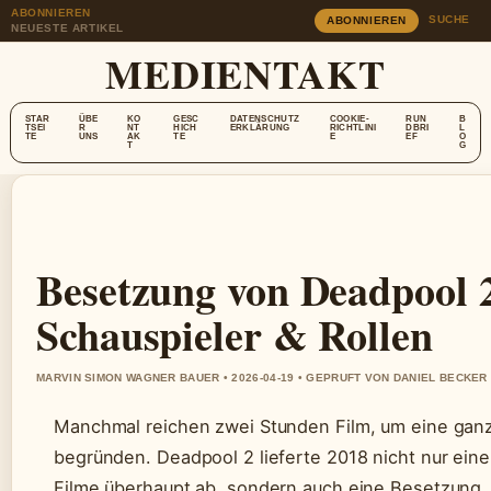
ABONNIEREN
SUCHE
ABONNIEREN
NEUESTE ARTIKEL
MEDIENTAKT
STAR
ÜBE
KO
GESC
DATENSCHUTZ
COOKIE-
RUN
B
TSEI
R
NT
HICH
ERKLÄRUNG
RICHTLINI
DBRI
L
TE
UNS
AK
TE
E
EF
O
T
G
Besetzung von Deadpool 2
Schauspieler & Rollen
MARVIN SIMON WAGNER BAUER • 2026-04-19 • GEPRUFT VON DANIEL BECKER
Manchmal reichen zwei Stunden Film, um eine gan
begründen. Deadpool 2 lieferte 2018 nicht nur ein
Filme überhaupt ab, sondern auch eine Besetzung,