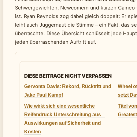
Schwergewichten, Newcomern und kurzen Cameo-Au
ist. Ryan Reynolds zog dabei gleich doppelt: Er spi
leiht auch Juggernaut die Stimme – ein Fakt, das se
überraschte. Diese Übersicht schlüsselt jede Haup
jeden überraschenden Auftritt auf.
DIESE BEITRAGE NICHT VERPASSEN
Gervonta Davis: Rekord, Rücktritt und
Wheel o
Jake Paul Kampf
setzt Da
Wie wirkt sich eine wesentliche
Titel vo
Reifendruck-Unterschreitung aus –
Greates
Auswirkungen auf Sicherheit und
Kosten