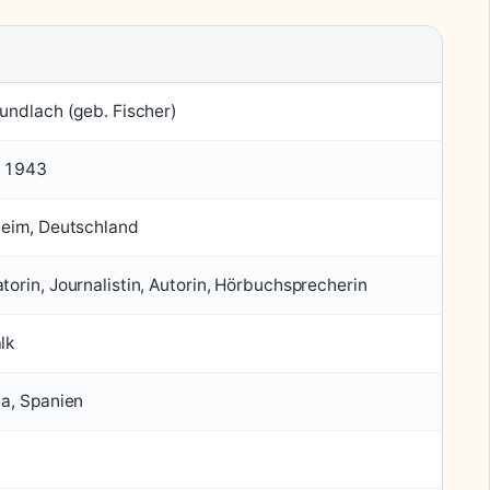
undlach (geb. Fischer)
i 1943
heim, Deutschland
orin, Journalistin, Autorin, Hörbuchsprecherin
lk
ca, Spanien