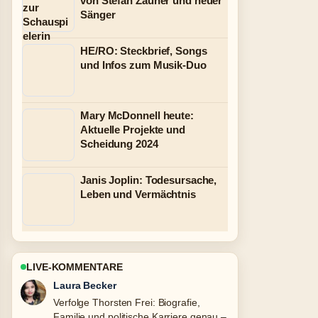
von Stefan Zauner und neuer
Sänger
HE/RO: Steckbrief, Songs
und Infos zum Musik-Duo
Mary McDonnell heute:
Aktuelle Projekte und
Scheidung 2024
Janis Joplin: Todesursache,
Leben und Vermächtnis
LIVE-KOMMENTARE
Nico Hoffmann
Hilfreicher Kontext zu Martin Suter
privat: Familie, Wohnort, Krankheit