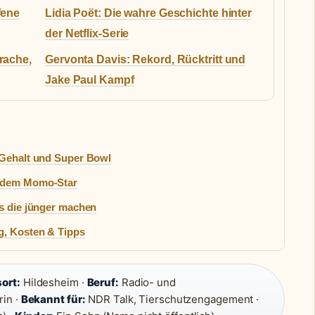
fene
Lidia Poët: Die wahre Geschichte hinter
der Netflix-Serie
rache,
Gervonta Davis: Rekord, Rücktritt und
Jake Paul Kampf
 Gehalt und Super Bowl
s dem Momo-Star
ds die jünger machen
g, Kosten & Tipps
ort:
Hildesheim ·
Beruf:
Radio- und
rin ·
Bekannt für:
NDR Talk, Tierschutzengagement ·