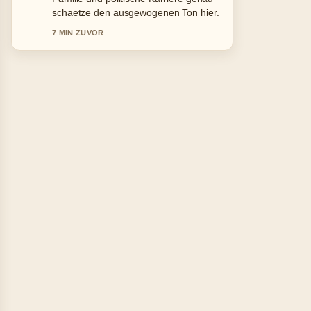
&#038;.... Bitte haltet diesen Liveticker
aktuell.
9 MIN ZUVOR