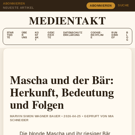
ABONNIEREN
SUCHE
ABONNIEREN
NEUESTE ARTIKEL
MEDIENTAKT
STAR
ÜBE
KO
GESC
DATENSCHUTZ
COOKIE-
RUN
B
TSEI
R
NT
HICH
ERKLÄRUNG
RICHTLINI
DBRI
L
TE
UNS
AK
TE
E
EF
O
T
G
Mascha und der Bär:
Herkunft, Bedeutung
und Folgen
MARVIN SIMON WAGNER BAUER • 2026-04-25 • GEPRUFT VON MIA
SCHNEIDER
Die blonde Mascha und ihr riesiger Bär