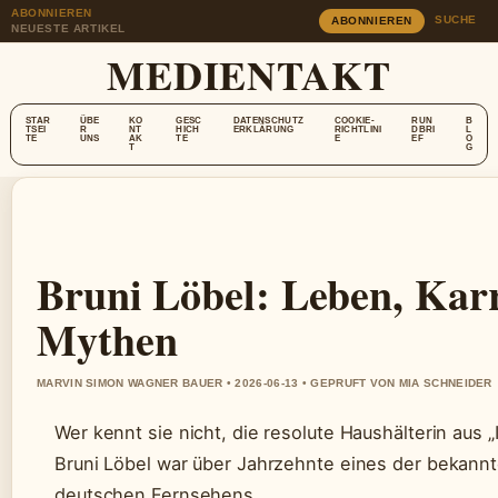
ABONNIEREN
SUCHE
ABONNIEREN
NEUESTE ARTIKEL
MEDIENTAKT
STAR
ÜBE
KO
GESC
DATENSCHUTZ
COOKIE-
RUN
B
TSEI
R
NT
HICH
ERKLÄRUNG
RICHTLINI
DBRI
L
TE
UNS
AK
TE
E
EF
O
T
G
Bruni Löbel: Leben, Kar
Mythen
MARVIN SIMON WAGNER BAUER • 2026-06-13 • GEPRUFT VON MIA SCHNEIDER
Wer kennt sie nicht, die resolute Haushälterin aus „
Bruni Löbel war über Jahrzehnte eines der bekann
deutschen Fernsehens.