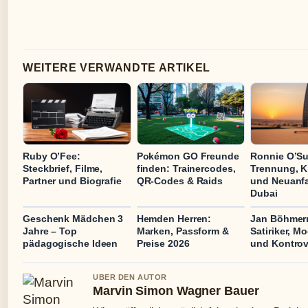
WEITERE VERWANDTE ARTIKEL
Ruby O’Fee:
Pokémon GO Freunde
Ronnie O’Su
Steckbrief, Filme,
finden: Trainercodes,
Trennung, K
Partner und Biografie
QR-Codes & Raids
und Neuanfa
Dubai
Geschenk Mädchen 3
Hemden Herren:
Jan Böhmer
Jahre – Top
Marken, Passform &
Satiriker, M
pädagogische Ideen
Preise 2026
und Kontro
UBER DEN AUTOR
Marvin Simon Wagner Bauer