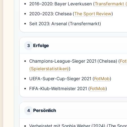
2016–2020: Bayer Leverkusen (
Transfermarkt 
2020–2023: Chelsea (
The Sport Review
)
Seit 2023: Arsenal (Transfermarkt)
Erfolge
3
Champions-League-Sieger 2021 (Chelsea) (
Fo
(Spielerstatistiken)
)
UEFA-Super-Cup-Sieger 2021 (
FotMob
)
FIFA-Klub-Weltmeister 2021 (
FotMob
)
Persönlich
4
Verheiratet mit Sophia Weber (2024) (The Spo