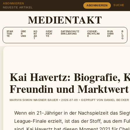
ABONNIEREN
SUCHE
ABONNIEREN
NEUESTE ARTIKEL
MEDIENTAKT
STAR
ÜBE
KO
GESC
DATENSCHUTZ
COOKIE-
RUN
B
TSEI
R
NT
HICH
ERKLÄRUNG
RICHTLINI
DBRI
L
TE
UNS
AK
TE
E
EF
O
T
G
Kai Havertz: Biografie, K
Freundin und Marktwert
MARVIN SIMON WAGNER BAUER • 2026-07-09 • GEPRUFT VON DANIEL BECKER
Wenn ein 21-Jähriger in der Nachspielzeit das Sie
League-Finale erzielt, ist das der Stoff, aus dem 
sind. Kai Havertz hat diesen Moment 2021 für Che