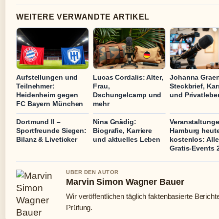
WEITERE VERWANDTE ARTIKEL
Aufstellungen und
Lucas Cordalis: Alter,
Johanna Graen
Teilnehmer:
Frau,
Steckbrief, Kar
Heidenheim gegen
Dschungelcamp und
und Privatlebe
FC Bayern München
mehr
Dortmund II –
Nina Gnädig:
Veranstaltung
Sportfreunde Siegen:
Biografie, Karriere
Hamburg heut
Bilanz & Liveticker
und aktuelles Leben
kostenlos: Alle
Gratis-Events 
UBER DEN AUTOR
Marvin Simon Wagner Bauer
Wir veröffentlichen täglich faktenbasierte Bericht
Prüfung.