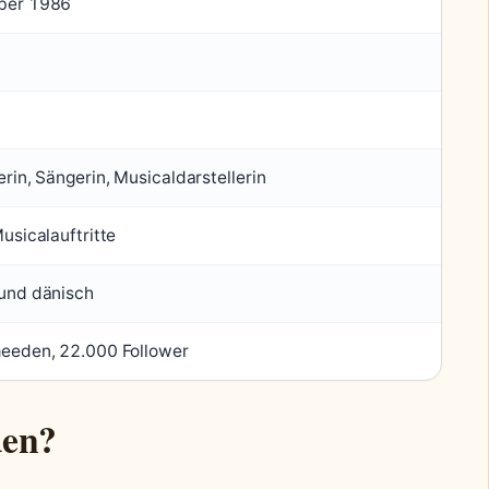
ber 1986
rin, Sängerin, Musicaldarstellerin
usicalauftritte
und dänisch
eeden, 22.000 Follower
den?