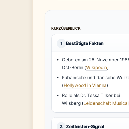
KURZÜBERBLICK
Bestätigte Fakten
1
Geboren am 26. November 1986
Ost-Berlin (
Wikipedia
)
Kubanische und dänische Wurz
(
Hollywood in Vienna
)
Rolle als Dr. Tessa Tilker bei
Wilsberg (
Leidenschaft Musical
Zeitleisten-Signal
3