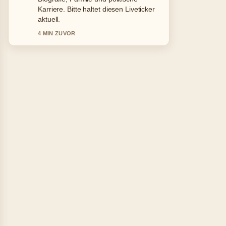
&#038;... wirkt solide und sehr gut
nachvollziehbar.
6 MIN ZUVOR