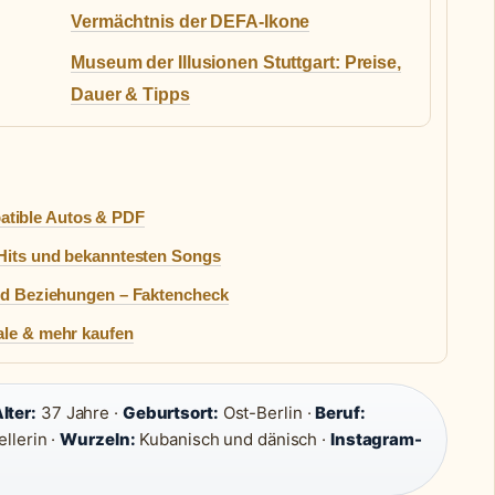
Vermächtnis der DEFA-Ikone
Museum der Illusionen Stuttgart: Preise,
Dauer & Tipps
tible Autos & PDF
 Hits und bekanntesten Songs
und Beziehungen – Faktencheck
ale & mehr kaufen
lter:
37 Jahre ·
Geburtsort:
Ost-Berlin ·
Beruf:
llerin ·
Wurzeln:
Kubanisch und dänisch ·
Instagram-