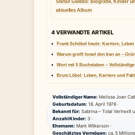
Stefan Gwildis: Biografie, Kinder u
aktuelles Album
4 VERWANDTE ARTIKEL
Frank Schöbel heute: Karriere, Lebe
Warum greift Israel den Iran an – Grü
Wort mit 5 Buchstaben – Vollständige 
Bruni Löbel: Leben, Karriere und Fak
Vollständiger Name:
Melissa Joan Cat
Geburtsdatum:
18. April 1976 ·
Bekannt für:
Sabrina – Total Verhext! u
Anzahl Kinder:
3 ·
Ehemann:
Mark Wilkerson ·
Geschätztes Vermögen:
ca. 5 Million