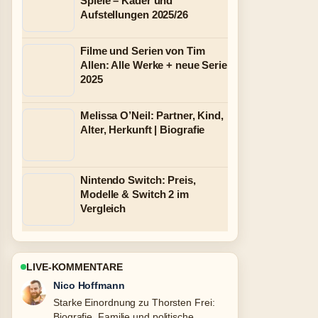
Spiele – Kader und
Aufstellungen 2025/26
Filme und Serien von Tim
Allen: Alle Werke + neue Serie
2025
Melissa O’Neil: Partner, Kind,
Alter, Herkunft | Biografie
Nintendo Switch: Preis,
Modelle & Switch 2 im
Vergleich
LIVE-KOMMENTARE
Hannah Weber
Verfolge Martin Suter privat: Familie,
Wohnort, Krankheit &#038;... genau –