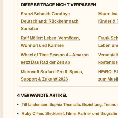
DIESE BEITRAGE NICHT VERPASSEN
Franzi Schmidt Goodbye
Mauro Icar
Deutschland: Rückkehr nach
Kinder &
Sansibar
Ralf Möller: Leben, Vermögen,
Frank Sch
Wohnort und Karriere
Leben un
Wheel of Time Season 4 – Amazon
Veransta
setzt Das Rad der Zeit ab
kostenlos:
Microsoft Surface Pro 8: Specs,
HE/RO: St
Support & Zukunft 2026
zum Musi
4 VERWANDTE ARTIKEL
Till Lindemann Sophia Thomalla: Beziehung, Trennu
Ruby O’Fee: Steckbrief, Filme, Partner und Biografie