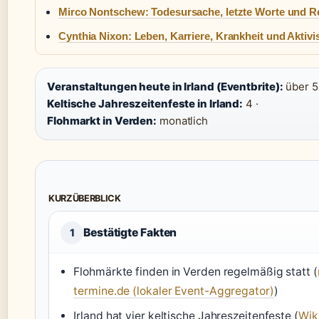
Mirco Nontschew: Todesursache, letzte Worte und R
Cynthia Nixon: Leben, Karriere, Krankheit und Aktiv
Veranstaltungen heute in Irland (Eventbrite):
über 5
Keltische Jahreszeitenfeste in Irland:
4 ·
Flohmarkt in Verden:
monatlich
KURZÜBERBLICK
Bestätigte Fakten
1
Flohmärkte finden in Verden regelmäßig statt (
termine.de (lokaler Event-Aggregator)
)
Irland hat vier keltische Jahreszeitenfeste (
Wik