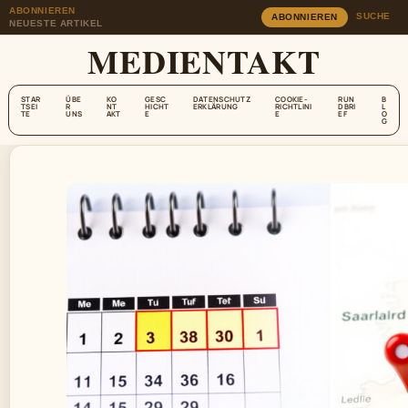
ABONNIEREN
SUCHE
ABONNIEREN
NEUESTE ARTIKEL
MEDIENTAKT
STAR
ÜBE
KO
GESC
DATENSCHUTZ
COOKIE-
RUN
B
TSEI
R
NT
HICHT
ERKLÄRUNG
RICHTLINI
DBRI
L
TE
UNS
AKT
E
E
EF
O
G