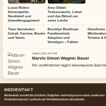
Lucas Reiber:
Arno Dübel:
Schauspieler,
Todesursache, Leben
Steckbrief und
und das Rätsel um
Umweltengagement
seine Leiche
Theo Hernández:
Brooklyn Beckham:
Osterferien
Gehalt, Karriere, Bruder
Familienstreit,
Württember
und Verein
Adoption und
Termine & 
Vermögen – Fakten
UBER DEN AUTOR
Marvin Simon Wagner Bauer
Wir veröffentlichen täglich faktenbasierte Bericht
MEDIENTAKT
Medientakt vereint Nachrichten, Ratgeber und Analysen in einem modernen
Redaktionslayout. Laufend vom Redaktionsteam aktualisiert.