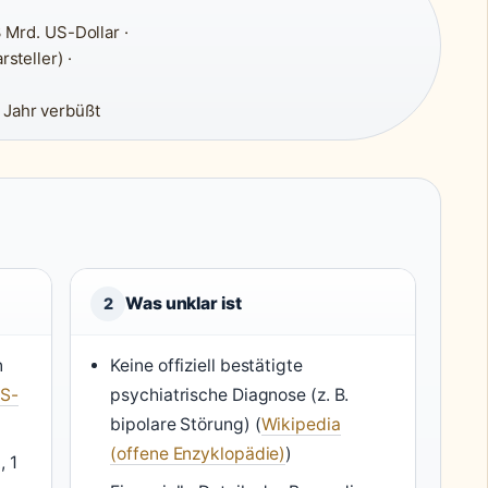
 Mrd. US-Dollar ·
teller) ·
1 Jahr verbüßt
Was unklar ist
2
n
Keine offiziell bestätigte
US-
psychiatrische Diagnose (z. B.
bipolare Störung) (
Wikipedia
(offene Enzyklopädie)
)
, 1