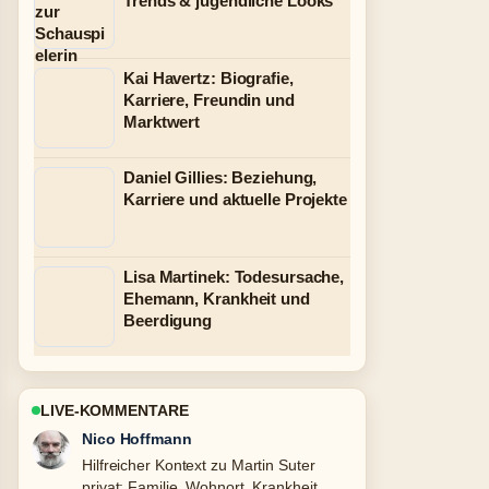
Trends & jugendliche Looks
Kai Havertz: Biografie,
Karriere, Freundin und
Marktwert
Daniel Gillies: Beziehung,
Karriere und aktuelle Projekte
Lisa Martinek: Todesursache,
Ehemann, Krankheit und
Beerdigung
LIVE-KOMMENTARE
Hannah Weber
Die Berichterstattung zu Giuliana
Farfalla: Früherer Name, Karriere,