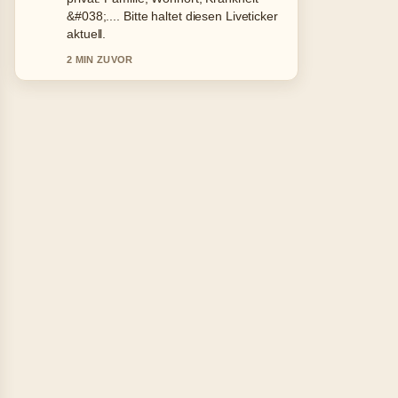
Freund &#038;... wirkt solide und sehr
gut nachvollziehbar.
4 MIN ZUVOR