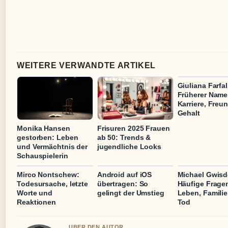
WEITERE VERWANDTE ARTIKEL
Giuliana Farfal
Früherer Name
Karriere, Freu
Gehalt
Monika Hansen
Frisuren 2025 Frauen
gestorben: Leben
ab 50: Trends &
und Vermächtnis der
jugendliche Looks
Schauspielerin
Mirco Nontschew:
Android auf iOS
Michael Gwisd
Todesursache, letzte
übertragen: So
Häufige Frage
Worte und
gelingt der Umstieg
Leben, Famili
Reaktionen
Tod
UBER DEN AUTOR