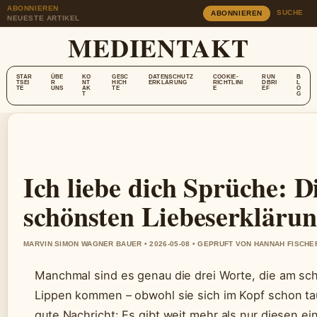
ABONNIEREN
SUCHE
ABONNIEREN
NEUESTE ARTIKEL
MEDIENTAKT
STAR
ÜBE
KO
GESC
DATENSCHUTZ
COOKIE-
RUN
B
TSEI
R
NT
HICH
ERKLÄRUNG
RICHTLINI
DBRI
L
TE
UNS
AK
TE
E
EF
O
T
G
Ich liebe dich Sprüche: D
schönsten Liebeserkläru
MARVIN SIMON WAGNER BAUER • 2026-05-08 • GEPRUFT VON HANNAH FISCHE
Manchmal sind es genau die drei Worte, die am sc
Lippen kommen – obwohl sie sich im Kopf schon ta
gute Nachricht: Es gibt weit mehr als nur diesen 