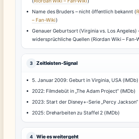
(
Riordan Wiki – Fan-Wiki
)
Name des Bruders – nicht öffentlich bekannt (
R
– Fan-Wiki
)
Genauer Geburtsort (Virginia vs. Los Angeles) 
widersprüchliche Quellen (Riordan Wiki – Fan-W
Zeitleisten-Signal
3
5. Januar 2009: Geburt in Virginia, USA (IMDb)
2022: Filmdebüt in „The Adam Project“ (IMDb)
2023: Start der Disney+-Serie „Percy Jackson“ 
2025: Dreharbeiten zu Staffel 2 (IMDb)
Wie es weitergeht
4