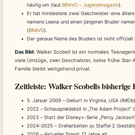
häufig um (laut
BRAVO – Jugendmagazin
).
Er hat mindestens zwei Geschwister: eine älter
namens Leena und einen jüngeren Bruder name
(
BRAVO
).
Der genaue Name des Bruders ist nicht offiziell 
Das Bild:
Walker Scobell ist ein normales Teenager
viele Umzüge, zwei Geschwister, keine frühe Star-A
Familie bleibt weitgehend privat.
Zeitleiste: Walker Scobells bisherige
5. Januar 2009
– Geburt in Virginia, USA (IMDb
2022
– Schauspieldebüt in „The Adam Project“ 
2023
– Start der Disney+-Serie „Percy Jackson“
2024–2025
– Dreharbeiten zu Staffel 2 (bestäti
2026
– Aktueller Stand: 17 Jahre alt