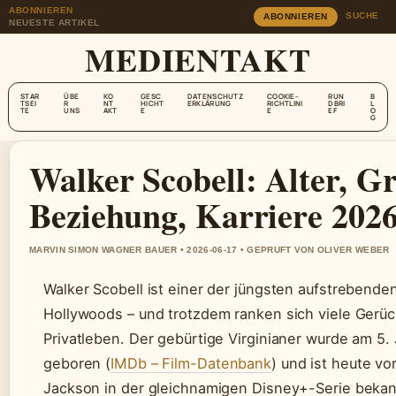
ABONNIEREN
SUCHE
ABONNIEREN
NEUESTE ARTIKEL
MEDIENTAKT
STAR
ÜBE
KO
GESC
DATENSCHUTZ
COOKIE-
RUN
B
TSEI
R
NT
HICHT
ERKLÄRUNG
RICHTLINI
DBRI
L
TE
UNS
AKT
E
E
EF
O
G
Walker Scobell: Alter, G
Beziehung, Karriere 202
MARVIN SIMON WAGNER BAUER • 2026-06-17 • GEPRUFT VON OLIVER WEBER
Walker Scobell ist einer der jüngsten aufstrebende
Hollywoods – und trotzdem ranken sich viele Gerü
Privatleben. Der gebürtige Virginianer wurde am 5.
geboren (
IMDb – Film-Datenbank
) und ist heute vo
Jackson in der gleichnamigen Disney+-Serie bekan