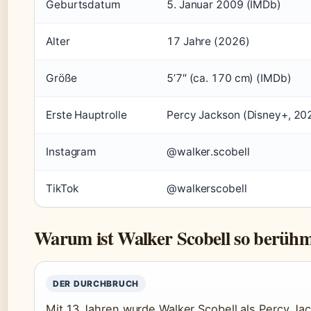
Geburtsdatum
5. Januar 2009 (IMDb)
Alter
17 Jahre (2026)
Größe
5’7″ (ca. 170 cm) (IMDb)
Erste Hauptrolle
Percy Jackson (Disney+, 202
Instagram
@walker.scobell
TikTok
@walkerscobell
Warum ist Walker Scobell so berüh
DER DURCHBRUCH
Mit 13 Jahren wurde Walker Scobell als Percy Ja