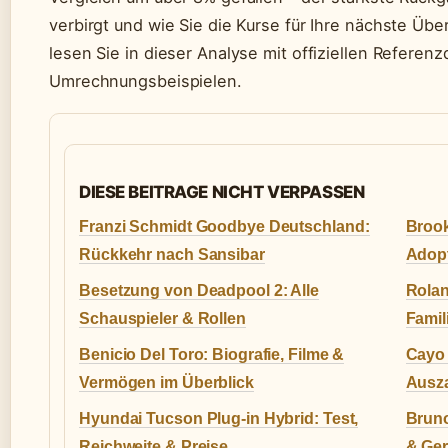
verbirgt und wie Sie die Kurse für Ihre nächste Üb
lesen Sie in dieser Analyse mit offiziellen Referen
Umrechnungsbeispielen.
DIESE BEITRAGE NICHT VERPASSEN
Franzi Schmidt Goodbye Deutschland:
Brook
Rückkehr nach Sansibar
Adopt
Besetzung von Deadpool 2: Alle
Rolan
Schauspieler & Rollen
Famil
Benicio Del Toro: Biografie, Filme &
Cayo 
Vermögen im Überblick
Ausza
Hyundai Tucson Plug-in Hybrid: Test,
Bruno
Reichweite & Preise
& Ge