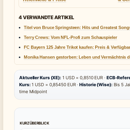
4 VERWANDTE ARTIKEL
Titel von Bruce Springsteen: Hits und Greatest Song
Terry Crews: Vom NFL-Profi zum Schauspieler
FC Bayern 125 Jahre Trikot kaufen: Preis & Verfügbar
Monika Hansen gestorben: Leben und Vermächtnis de
Aktueller Kurs (XE):
1 USD = 0,8510 EUR ·
ECB-Refer
Kurs:
1 USD = 0,85450 EUR ·
Historie (Wise):
Bis 5 Ja
time Midpoint
KURZÜBERBLICK