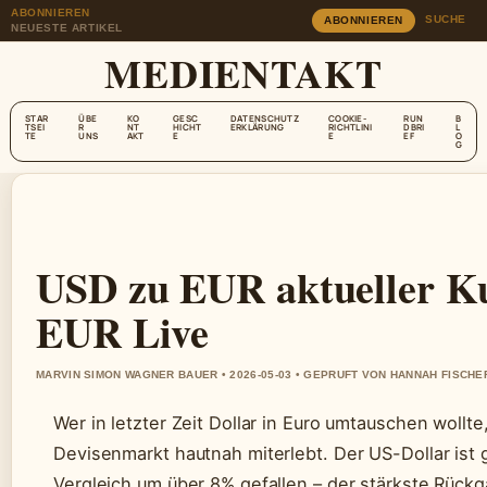
ABONNIEREN
SUCHE
ABONNIEREN
NEUESTE ARTIKEL
MEDIENTAKT
STAR
ÜBE
KO
GESC
DATENSCHUTZ
COOKIE-
RUN
B
TSEI
R
NT
HICHT
ERKLÄRUNG
RICHTLINI
DBRI
L
TE
UNS
AKT
E
E
EF
O
G
USD zu EUR aktueller Ku
EUR Live
MARVIN SIMON WAGNER BAUER • 2026-05-03 • GEPRUFT VON HANNAH FISCHE
Wer in letzter Zeit Dollar in Euro umtauschen woll
Devisenmarkt hautnah miterlebt. Der US-Dollar is
Vergleich um über 8% gefallen – der stärkste Rückg