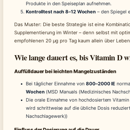
Produkte in den Speiseplan aufnehmen.
Kontrolltest nach 8–12 Wochen
– den Spiegel 
Das Muster: Die beste Strategie ist eine Kombina
Supplementierung im Winter – denn selbst mit optim
empfohlenen 20 µg pro Tag kaum allein über Lebens
Wie lange dauert es, bis Vitamin D wi
Auffülldauer bei leichten Mangelzuständen
Bei täglicher Einnahme von
800–2000 IE
normal
Wochen
(MSD Manuals (Medizinisches Nachsch
Die orale Einnahme von hochdosiertem Vitamin 
wird schrittweise auf die übliche Dosis reduzi
Nachschlagewerk))
Einfluss der Dosierung auf die Dauer