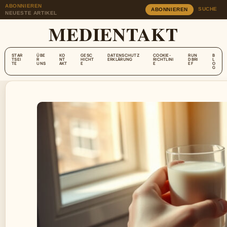
ABONNIEREN
SUCHE
ABONNIEREN
NEUESTE ARTIKEL
MEDIENTAKT
STAR
ÜBE
KO
GESC
DATENSCHUTZ
COOKIE-
RUN
B
TSEI
R
NT
HICHT
ERKLÄRUNG
RICHTLINI
DBRI
L
TE
UNS
AKT
E
E
EF
O
G