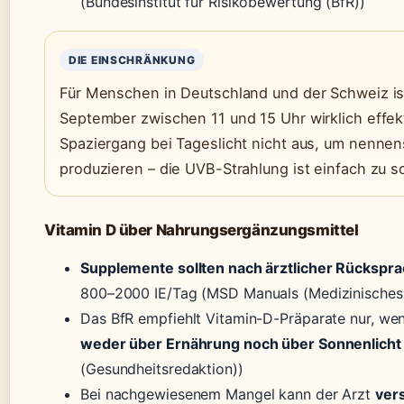
(Bundesinstitut für Risikobewertung (BfR))
DIE EINSCHRÄNKUNG
Für Menschen in Deutschland und der Schweiz ist
September zwischen 11 und 15 Uhr wirklich effekti
Spaziergang bei Tageslicht nicht aus, um nenne
produzieren – die UVB-Strahlung ist einfach zu 
Vitamin D über Nahrungsergänzungsmittel
Supplemente sollten nach ärztlicher Rückspr
800–2000 IE/Tag (MSD Manuals (Medizinisches
Das BfR empfiehlt Vitamin-D-Präparate nur, wen
weder über Ernährung noch über Sonnenlicht
(Gesundheitsredaktion))
Bei nachgewiesenem Mangel kann der Arzt
ver