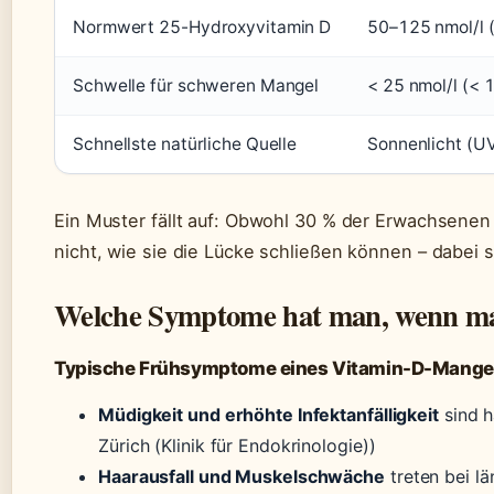
Normwert 25-Hydroxyvitamin D
50–125 nmol/l 
Schwelle für schweren Mangel
< 25 nmol/l (< 
Schnellste natürliche Quelle
Sonnenlicht (UV
Ein Muster fällt auf: Obwohl 30 % der Erwachsenen 
nicht, wie sie die Lücke schließen können – dabei
Welche Symptome hat man, wenn ma
Typische Frühsymptome eines Vitamin-D-Mange
Müdigkeit und erhöhte Infektanfälligkeit
sind h
Zürich (Klinik für Endokrinologie))
Haarausfall und Muskelschwäche
treten bei lä