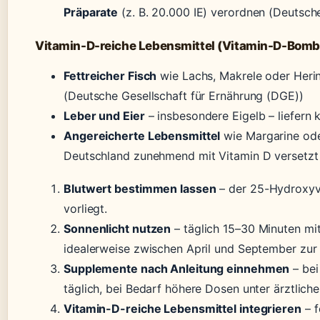
Präparate
(z. B. 20.000 IE) verordnen (Deutsche
Vitamin-D-reiche Lebensmittel (Vitamin-D-Bom
Fettreicher Fisch
wie Lachs, Makrele oder Herin
(Deutsche Gesellschaft für Ernährung (DGE))
Leber und Eier
– insbesondere Eigelb – liefern
Angereicherte Lebensmittel
wie Margarine od
Deutschland zunehmend mit Vitamin D versetzt
Blutwert bestimmen lassen
– der 25-Hydroxyvi
vorliegt.
Sonnenlicht nutzen
– täglich 15–30 Minuten mi
idealerweise zwischen April und September zur 
Supplemente nach Anleitung einnehmen
– be
täglich, bei Bedarf höhere Dosen unter ärztliche
Vitamin-D-reiche Lebensmittel integrieren
– f