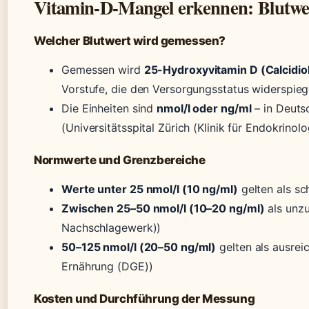
Vitamin-D-Mangel erkennen: Blutwe
Welcher Blutwert wird gemessen?
Gemessen wird
25-Hydroxyvitamin D (Calcidio
Vorstufe, die den Versorgungsstatus widerspieg
Die Einheiten sind
nmol/l oder ng/ml
– in Deuts
(Universitätsspital Zürich (Klinik für Endokrinolo
Normwerte und Grenzbereiche
Werte unter 25 nmol/l (10 ng/ml)
gelten als s
Zwischen 25–50 nmol/l (10–20 ng/ml)
als unz
Nachschlagewerk))
50–125 nmol/l (20–50 ng/ml)
gelten als ausrei
Ernährung (DGE))
Kosten und Durchführung der Messung